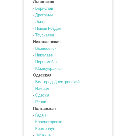
Львовская
-
Борислав
-
Дрогобыч
-
Львов
-
Новый Роздол
-
Трускавец
Николаевская
-
Вознесенск
-
Николаев
-
Первомайск
-
Южноукраинск
Одесская
-
Белгород-Днестровский
-
Измаил
-
Одесса
-
Ренни
Полтавская
-
Гадяч
-
Красногоровка
-
Кременчуг
-
Лохвица