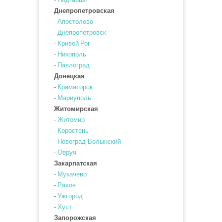
Днепропетровская
-
Апостолово
-
Днепропетровск
-
Кривой Рог
-
Никополь
-
Павлоград
Донецкая
-
Краматорск
-
Мариуполь
Житомирская
-
Житомир
-
Коростень
-
Новоград-Волынский
-
Овруч
Закарпатская
-
Мукачево
-
Рахов
-
Ужгород
-
Хуст
Запорожская