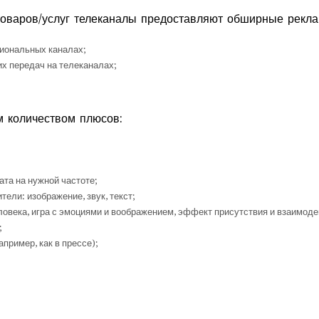
товаров/услуг телеканалы предоставляют обширные рекл
иональных каналах;
х передач на телеканалах;
м количеством плюсов:
та на нужной частоте;
ели: изображение, звук, текст;
ловека, игра с эмоциями и воображением, эффект присутствия и взаимоде
;
пример, как в прессе);