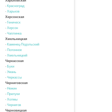
Харьковская
-
Красноград
-
Харьков
Херсонская
-
Геническ
-
Херсон
-
Чаплинка
Хмельницкая
-
Каменец-Подольский
-
Полонное
-
Хмельницкий
Черкасская
-
Буки
-
Умань
-
Черкассы
Черниговская
-
Нежин
-
Прилуки
-
Холмы
-
Чернигов
Черновицкая